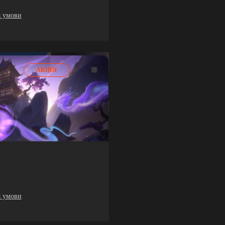
а умови
АКЦІЯ
а умови