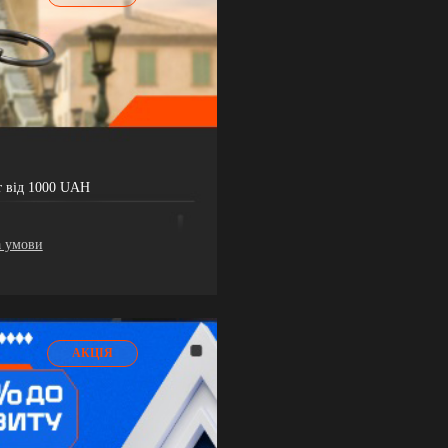
т від 1000 UAH
а умови
АКЦІЯ