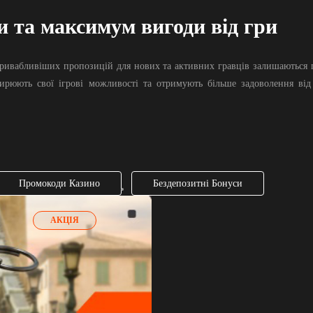
та максимум вигоди від гри
найпривабливіших пропозицій для нових та активних гравців залишають
рюють свої ігрові можливості та отримують більше задоволення від 
Промокоди Казино
Бездепозитні Бонуси
АКЦІЯ