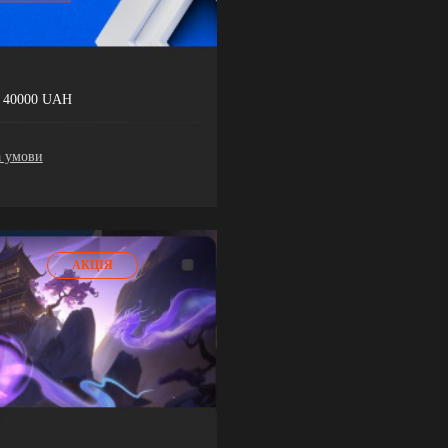
– 40000 UAH
а умови
АКЦІЯ