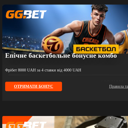
Eпічне баскетбольне бонусне комбо
Фрібет 8000 UAH за 4 ставки від 4000 UAH
ОТРИМАТИ БОНУС
Правила т