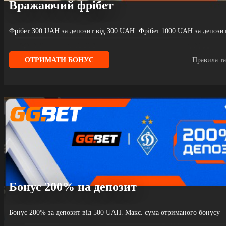
Вражаючий фрібет
Фрібет 300 UAH за депозит від 300 UAH. Фрібет 1000 UAH за депози
ОТРИМАТИ БОНУС
Правила т
Бонус 200% на депозит
Бонус 200% за депозит від 500 UAH. Макс. сума отриманого бонусу 