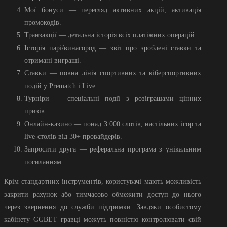
Мої бонуси — перегляд активних акцій, активація
промокодів.
Транзакції — детальна історія всіх платіжних операцій.
Історія парі/винагород — звіт про зроблені ставки та
отримані виграші.
Ставки — повна лінія спортивних та кіберспортивних
подій у Prematch і Live.
Турніри — спеціальні події з розіграшами цінних
призів.
Онлайн-казино — понад 3 000 слотів, настільних ігор та
live-столів від 30+ провайдерів.
Запросити друга — реферальна програма з унікальним
посиланням.
Крім стандартних інструментів, користувачі мають можливість
закрити рахунок або тимчасово обмежити доступ до нього
через звернення до служби підтримки. Завдяки особистому
кабінету GGBET гравці можуть повністю контролювати свій