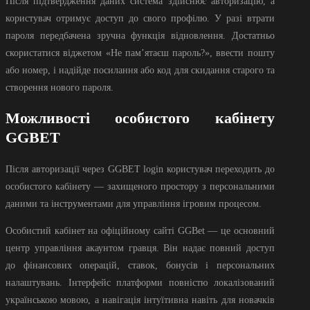
Після підтвердження даних система здійснює авторизацію, а
користувач отримує доступ до свого профілю. У разі втрати
пароля передбачена зручна функція відновлення. Достатньо
скористатися віджетом «Не пам’ятаєш пароль?», ввести пошту
або номер, і надійде посилання або код для скидання старого та
створення нового пароля.
Можливості особистого кабінету
GGBET
Після авторизації через GGBET login користувач переходить до
особистого кабінету — захищеного простору з персональними
даними та інструментами для управління ігровим процесом.
Особистий кабінет на офіційному сайті GGBet — це основний
центр управління акаунтом гравця. Він надає повний доступ
до фінансових операцій, ставок, бонусів і персональних
налаштувань. Інтерфейс платформи повністю локалізований
українською мовою, а навігація інтуїтивна навіть для новачків