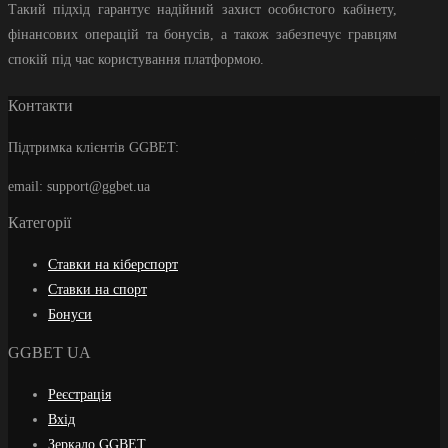
Такий підхід гарантує надійний захист особистого кабінету,
фінансових операцій та бонусів, а також забезпечує гравцям
спокій під час користування платформою.
Контакти
Підтримка клієнтів GGBET:
email:
support@ggbet.ua
Категорії
Ставки на кіберспорт
Ставки на спорт
Бонуси
GGBET UA
Реєстрація
Вхід
Зеркало GGBET